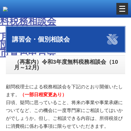
メ
ニ
ュ
ー
講習会・個別相談会
を
開
く
（再案内）令和3年度無料税務相談会（10
月～12月)
顧問税理士による税務相談会を下記のとおり開催いたし
ます。
（一部日程変更あり）
日頃、疑問に思っていること、将来の事業や事業承継に
ついてなど、この機会に一度専門家にご相談してはいか
がでしょうか。但し、ご相談できる内容は、所得税並び
に消費税に係わる事項に限らせていただきます。