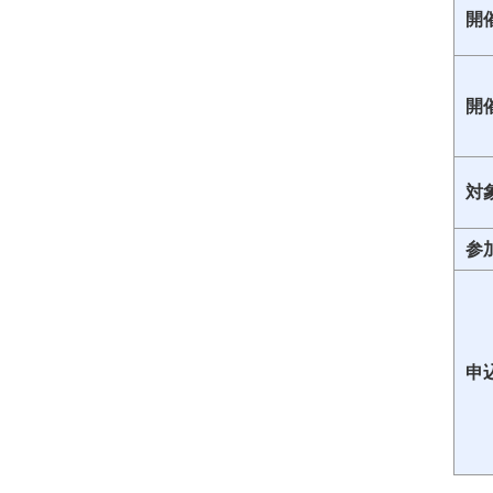
開
開
対
参
申