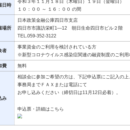
令和３年１１月１８日（木曜日）１９日（金曜日）
催日時
１０：００ ～ １６：００ の間
日本政策金融公庫四日市支店
催場所
四日市市諏訪栄町1—12 朝日生命四日市ビル２階
TEL.059-352-3122
事業資金のご利用を検討されている方
象者
※新型コロナウイルス感染症関連の融資制度のご利用
加費
無料
相談会に参加ご希望の方は、下記申込票にご記入の上
事務局までＦＡＸまたは電話にて
お申し込みください（締切日は11月12日必着）。
込み
申込票・詳細はこちら