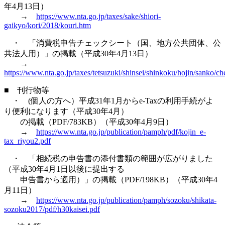
年4月13日）
→
https://www.nta.go.jp/taxes/sake/shiori-
gaikyo/kori/2018/kouri.htm
・ 「消費税申告チェックシート（国、地方公共団体、公
共法人用）」の掲載（平成30年4月13日）
→
https://www.nta.go.jp/taxes/tetsuzuki/shinsei/shinkoku/hojin/sanko/c
■ 刊行物等
・ (個人の方へ）平成31年1月からe-Taxの利用手続がよ
り便利になります（平成30年4月）
の掲載（PDF/783KB）（平成30年4月9日）
→
https://www.nta.go.jp/publication/pamph/pdf/kojin_e-
tax_riyou2.pdf
・ 「相続税の申告書の添付書類の範囲が広がりました
（平成30年4月1日以後に提出する
申告書から適用）」の掲載（PDF/198KB）（平成30年4
月11日）
→
https://www.nta.go.jp/publication/pamph/sozoku/shikata-
sozoku2017/pdf/h30kaisei.pdf