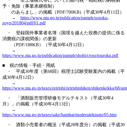
・ 「非上場株式等についての贈与税・相続税の納税猶
予・免除（事業承継税制）
のあらまし」の掲載（PDF/700KB)（平成30年4月11日）
→
https://www.nta.go.jp/publication/pamph/sozoku-
zoyo/201804/pdf/01.pdf
・ 登録国外事業者名簿（国境を越えた役務の提供に係る
消費税の課税関係）の更新
（PDF/188KB）（平成30年4月12日）
→
https://www.nta.go.jp/publication/pamph/shohi/cross/touroku.pdf
■ 税の情報・手続・用紙
・ 平成30年度（第68回）税理士試験受験案内の掲載（平
成30年4月12日）
→
https://www.nta.go.jp/taxes/zeirishi/zeirishishiken/shikenkekka/68/an
・ 「酒類販売管理研修モデルテキスト（平成30年4
月）」の掲載（平成30年4月13日）
→
https://www.nta.go.jp/taxes/sake/hambai/moderutekisuto/05.htm
・ 酒類小売業者の概況（平成28年度分）の掲載（平成30