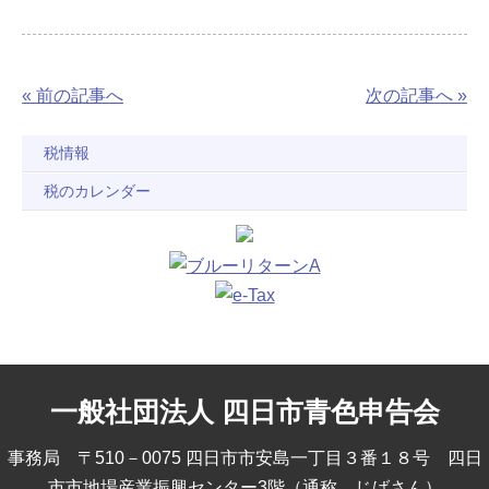
« 前の記事へ
次の記事へ »
税情報
税のカレンダー
一般社団法人 四日市青色申告会
事務局 〒510－0075 四日市市安島一丁目３番１８号 四日
市市地場産業振興センター3階（通称 じばさん）