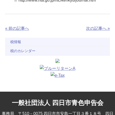
→ http://www.nta.go.jp/ntc/kenkyu/journal.htm
« 前の記事へ
次の記事へ »
税情報
税のカレンダー
一般社団法人 四日市青色申告会
事務局 〒510－0075 四日市市安島一丁目３番１８号 四日