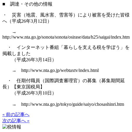
■ 調達・その他の情報
・ 災害（地震、風水害、雪害等）により被害を受けた皆様
へ（平成26年3月12日）
→
http://www.nta.go.jp/sonota/sonota/osirase/data/h25/saigai/index.htm
・ インターネット番組「暮らしを支える税を学ぼう」を
掲載しました
（平成26年3月14日）
→ http://www.nta.go.jp/webtaxtv/index.html
・ 任期付職員（国際調査審理官）の募集（募集期間延
長）【東京国税局】
（平成26年3月10日）
→ http://www.nta.go.jp/tokyo/guide/saiyo/chosashinri.htm
« 前の記事へ
次の記事へ »