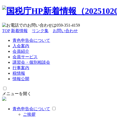
TOP
新着情報
リンク集
お問い合わせ
青色申告会について
入会案内
会員紹介
会員サービス
講習会・個別相談会
行事案内
税情報
情報公開
メニューを開く
青色申告会について
ご挨拶