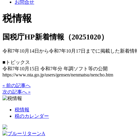
お問合せ
税情報
国税庁HP新着情報（20251020）
令和7年10月14日から令和7年10月17日までに掲載した新着
■トピックス
令和7年10月15日 令和7年分 年調ソフト等の公開
https://www.nta.go.jp/users/gensen/nenmatsu/nencho.htm
« 前の記事へ
次の記事へ »
税情報
税のカレンダー