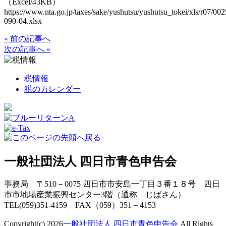
（Excel/43KB）
https://www.nta.go.jp/taxes/sake/yushutsu/yushutsu_tokei/xls/r07/00
090-04.xlsx
« 前の記事へ
次の記事へ »
税情報
税のカレンダー
一般社団法人 四日市青色申告会
事務局 〒510－0075 四日市市安島一丁目３番１８号 四日
市市地場産業振興センター3階（通称 じばさん）
TEL(059)351-4159 FAX（059）351－4153
Copyright(c) 2026
一般社団法人 四日市青色申告会
All Rights