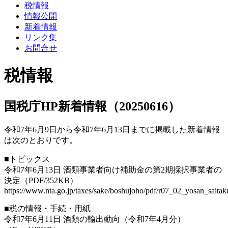
税情報
情報公開
新着情報
リンク集
お問合せ
税情報
国税庁HP新着情報（20250616）
令和7年6月9日から令和7年6月13日までに掲載した新着情報
は次のとおりです。
■トピックス
令和7年6月13日 酒類事業者向け補助金の第2期採択事業者の
決定（PDF/352KB）
https://www.nta.go.jp/taxes/sake/boshujoho/pdf/r07_02_yosan_saitak
■税の情報・手続・用紙
令和7年6月11日 酒類の輸出動向（令和7年4月分）