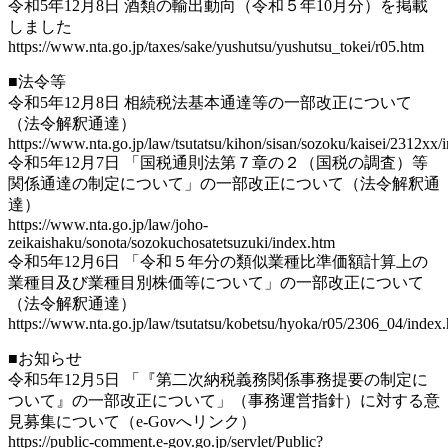
令和5年12月8日 酒類の輸出動向（令和５年10月分）を掲載
しました
https://www.nta.go.jp/taxes/sake/yushutsu/yushutsu_tokei/r05.htm
■法令等
令和5年12月8日 相続税法基本通達等の一部改正について
（法令解釈通達）
https://www.nta.go.jp/law/tsutatsu/kihon/sisan/sozoku/kaisei/2312xx/
令和5年12月7日 「国税通則法第７章の２（国税の調査）等
関係通達の制定について」の一部改正について（法令解釈通
達）
https://www.nta.go.jp/law/joho-
zeikaishaku/sonota/sozokuchosatetsuzuki/index.htm
令和5年12月6日 「令和５年分の類似業種比準価額計算上の
業種目及び業種目別株価等について」の一部改正について
（法令解釈通達）
https://www.nta.go.jp/law/tsutatsu/kobetsu/hyoka/r05/2306_04/index
■お知らせ
令和5年12月5日 「『第二次納税義務関係事務提要の制定に
ついて』の一部改正について」（事務運営指針）に対する意
見募集について（e-Govへリンク）
https://public-comment.e-gov.go.jp/servlet/Public?