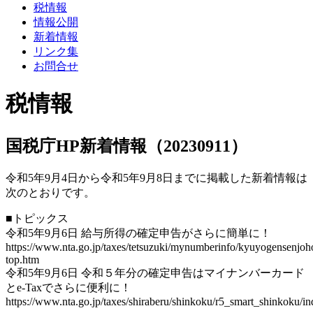
税情報
情報公開
新着情報
リンク集
お問合せ
税情報
国税庁HP新着情報（20230911）
令和5年9月4日から令和5年9月8日までに掲載した新着情報は
次のとおりです。
■トピックス
令和5年9月6日 給与所得の確定申告がさらに簡単に！
https://www.nta.go.jp/taxes/tetsuzuki/mynumberinfo/kyuyogensenjoh
top.htm
令和5年9月6日 令和５年分の確定申告はマイナンバーカード
とe-Taxでさらに便利に！
https://www.nta.go.jp/taxes/shiraberu/shinkoku/r5_smart_shinkoku/i