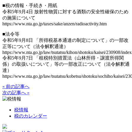
■税の情報・手続き・用紙
令和5年9月4日 放射性物質に対する酒類の安全性確保のため
の施策について
https://www.nta.go.jp/taxes/sake/anzen/radioactivity.htm
■法令等
令和5年9月8日 「所得税基本通達の制定について」の一部改
正等について（法令解釈通達）
https://www.nta.go.jp/law/tsutatsu/kihon/shotoku/kaisei/230908/inde
令和5年9月7日 「租税特別措置法（山林所得・譲渡所得関
係）の取扱いについて」等の一部改正について（法令解釈通
達）
https://www.nta.go.jp/law/tsutatsu/kobetsu/shotoku/sochiho/kaisei/2
« 前の記事へ
次の記事へ »
税情報
税のカレンダー