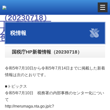
メ
ニ
ュ
ー
税情報
を
開
く
国税庁HP新着情報（20230718）
令和5年7月10日から令和5年7月14日までに掲載した新着
情報は次のとおりです。
■トピックス
令和5年7月10日 税務署の内部事務のセンター化につい
て
http://merumaga.nta.go.jp/c?