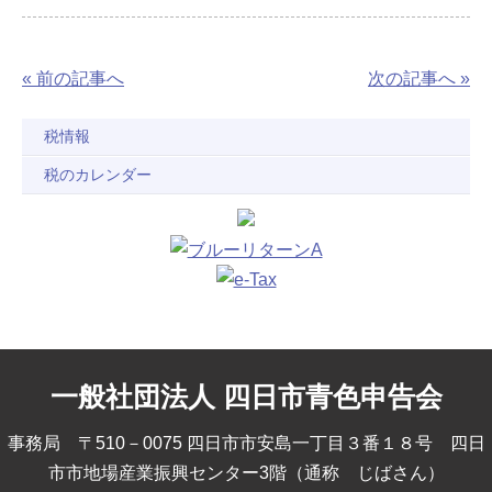
« 前の記事へ
次の記事へ »
税情報
税のカレンダー
一般社団法人 四日市青色申告会
事務局 〒510－0075 四日市市安島一丁目３番１８号 四日
市市地場産業振興センター3階（通称 じばさん）