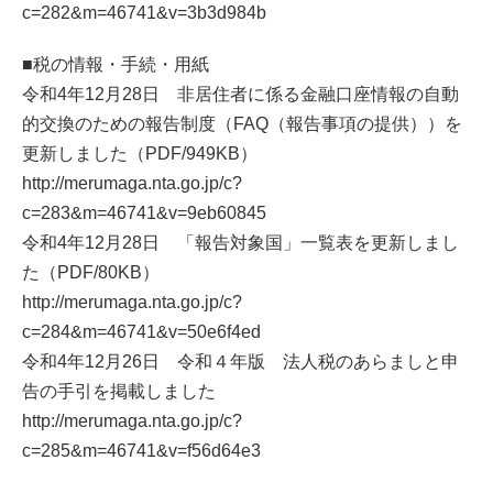
c=282&m=46741&v=3b3d984b
■税の情報・手続・用紙
令和4年12月28日 非居住者に係る金融口座情報の自動
的交換のための報告制度（FAQ（報告事項の提供））を
更新しました（PDF/949KB）
http://merumaga.nta.go.jp/c?
c=283&m=46741&v=9eb60845
令和4年12月28日 「報告対象国」一覧表を更新しまし
た（PDF/80KB）
http://merumaga.nta.go.jp/c?
c=284&m=46741&v=50e6f4ed
令和4年12月26日 令和４年版 法人税のあらましと申
告の手引を掲載しました
http://merumaga.nta.go.jp/c?
c=285&m=46741&v=f56d64e3