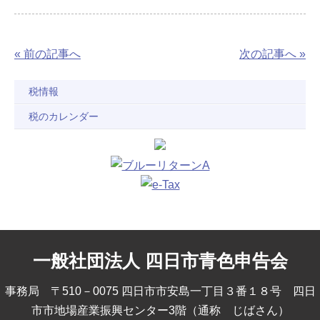
« 前の記事へ
次の記事へ »
税情報
税のカレンダー
一般社団法人 四日市青色申告会
事務局 〒510－0075 四日市市安島一丁目３番１８号 四日
市市地場産業振興センター3階（通称 じばさん）