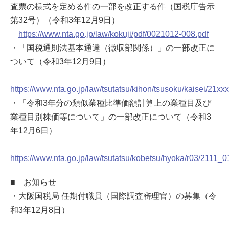
査票の様式を定める件の一部を改正する件（国税庁告示
第32号）（令和3年12月9日）
https://www.nta.go.jp/law/kokuji/pdf/0021012-008.pdf
・「国税通則法基本通達（徴収部関係）」の一部改正に
ついて（令和3年12月9日）
https://www.nta.go.jp/law/tsutatsu/kihon/tsusoku/kaisei/21xx
・「令和3年分の類似業種比準価額計算上の業種目及び
業種目別株価等について」の一部改正について（令和3
年12月6日）
https://www.nta.go.jp/law/tsutatsu/kobetsu/hyoka/r03/2111_0
■ お知らせ
・大阪国税局 任期付職員（国際調査審理官）の募集（令
和3年12月8日）