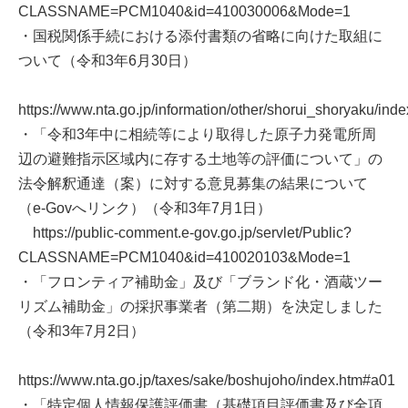
CLASSNAME=PCM1040&id=410030006&Mode=1
・国税関係手続における添付書類の省略に向けた取組に
ついて（令和3年6月30日）
https://www.nta.go.jp/information/other/shorui_shoryaku/ind
・「令和3年中に相続等により取得した原子力発電所周
辺の避難指示区域内に存する土地等の評価について」の
法令解釈通達（案）に対する意見募集の結果について
（e-Govへリンク）（令和3年7月1日）
https://public-comment.e-gov.go.jp/servlet/Public?
CLASSNAME=PCM1040&id=410020103&Mode=1
・「フロンティア補助金」及び「ブランド化・酒蔵ツー
リズム補助金」の採択事業者（第二期）を決定しました
（令和3年7月2日）
https://www.nta.go.jp/taxes/sake/boshujoho/index.htm#a01
・「特定個人情報保護評価書（基礎項目評価書及び全項