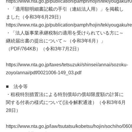
https://www.nta.go.jp/publication/pamph/hojin/tekiyougaku/r
・「適用額明細書記載の手引（連結法人用）」を掲載し
ました（令和3年6月29日）
https://www.nta.go.jp/publication/pamph/hojin/tekiyougaku/
・「法人版事業承継税制の適用を受けられている方に～
継続届出書の提出について～（令和3年6月）」
（PDF/764KB）（令和3年7月2日）
https://www.nta.go.jp/taxes/tetsuzuki/shinsei/annai/sozoku-
zoyo/annai/pdf/0021006-149_03.pdf
■ 法令等
・租税特別措置法による特別償却の償却限度額の計算に
関する付表の様式について(法令解釈通達）（令和3年6月
28日）
https://www.nta.go.jp/law/tsutatsu/kobetsu/hojin/sochiho/06