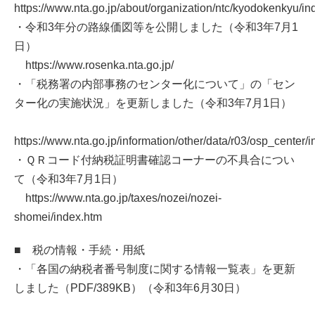
https://www.nta.go.jp/about/organization/ntc/kyodokenkyu/in
・令和3年分の路線価図等を公開しました（令和3年7月1
日）
https://www.rosenka.nta.go.jp/
・「税務署の内部事務のセンター化について」の「セン
ター化の実施状況」を更新しました（令和3年7月1日）
https://www.nta.go.jp/information/other/data/r03/osp_center/
・ＱＲコード付納税証明書確認コーナーの不具合につい
て（令和3年7月1日）
https://www.nta.go.jp/taxes/nozei/nozei-
shomei/index.htm
■ 税の情報・手続・用紙
・「各国の納税者番号制度に関する情報一覧表」を更新
しました（PDF/389KB）（令和3年6月30日）