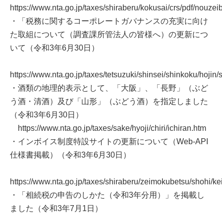
https://www.nta.go.jp/taxes/shiraberu/kokusai/crs/pdf/nouze
・「税務に関するコーポレートガバナンスの充実に向け
た取組について（調査課所管法人の皆様へ）の更新につ
いて（令和3年6月30日）
https://www.nta.go.jp/taxes/tetsuzuki/shinsei/shinkoku/hojin
・酒類の地理的表示として、「大阪」、「長野」（ぶど
う酒・清酒）及び「山形」（ぶどう酒）を指定しました
（令和3年6月30日）
https://www.nta.go.jp/taxes/sake/hyoji/chiri/ichiran.htm
・インボイス制度特設サイトの更新について（Web-API
仕様書掲載）（令和3年6月30日）
https://www.nta.go.jp/taxes/shiraberu/zeimokubetsu/shohi/ke
・「相続税の申告のしかた（令和3年分用）」を掲載し
ました（令和3年7月1日）