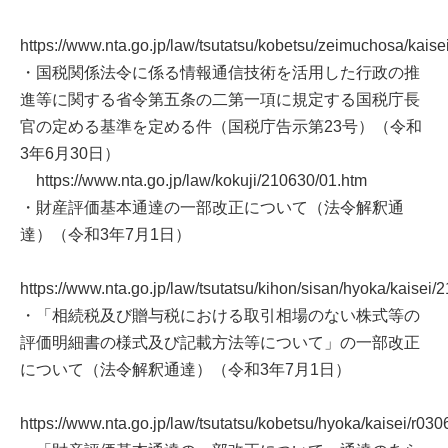
https://www.nta.go.jp/law/tsutatsu/kobetsu/zeimuchosa/kaise
・国税関係法令に係る情報通信技術を活用した行政の推
進等に関する省令第五条の二第一項に規定する国税庁長
官の定める基準を定める件（国税庁告示第23号）（令和
3年6月30日）
https://www.nta.go.jp/law/kokuji/210630/01.htm
・財産評価基本通達の一部改正について（法令解釈通
達）（令和3年7月1日）
https://www.nta.go.jp/law/tsutatsu/kihon/sisan/hyoka/kaisei
・「相続税及び贈与税における取引相場のない株式等の
評価明細書の様式及び記載方法等について」の一部改正
について（法令解釈通達）（令和3年7月1日）
https://www.nta.go.jp/law/tsutatsu/kobetsu/hyoka/kaisei/r030