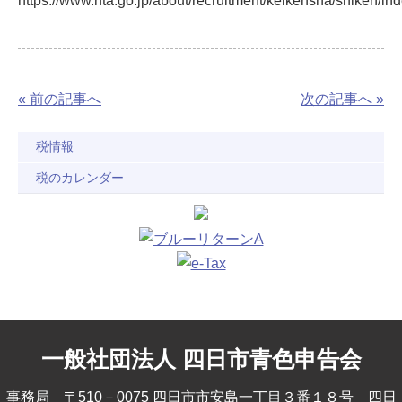
https://www.nta.go.jp/about/recruitment/keikensha/shiken/in
« 前の記事へ
次の記事へ »
税情報
税のカレンダー
一般社団法人 四日市青色申告会
事務局 〒510－0075 四日市市安島一丁目３番１８号 四日