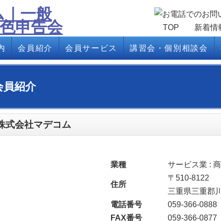
TOP
新着情
内
会員紹介
会員サービス
講習会・個別相談会
会員紹介
株式会社マデコム
業種
サービス業 : 
〒510-8122
住所
三重県三重郡川
電話番号
059-366-0888
FAX番号
059-366-0877