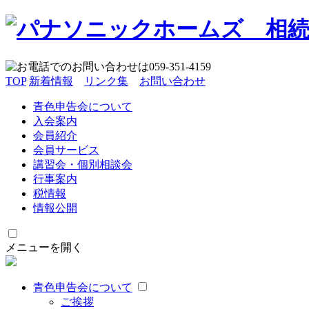
TOP
新着情報
リンク集
お問い合わせ
青色申告会について
入会案内
会員紹介
会員サービス
講習会・個別相談会
行事案内
税情報
情報公開
メニューを開く
青色申告会について
ご挨拶