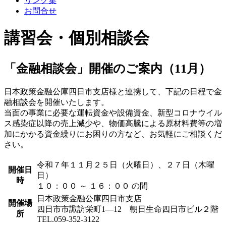
リンク集
お問合せ
講習会・個別相談会
「金融相談会」開催のご案内（11月）
日本政策金融公庫四日市支店様と連携して、下記の日程で金
融相談会を開催いたします。
当面の事業に必要な運転資金や設備資金、新型コロナウイル
ス感染症以降の売上減少や、物価高騰による原材料費等の増
加にかかる資金繰りにお困りの方など、お気軽にご相談くだ
さい。
令和７年１１月２５日（火曜日）、２７日（木曜
開催日
日）
時
１０：００ ～ １６：００ の間
日本政策金融公庫四日市支店
開催場
四日市市諏訪栄町1—12 朝日生命四日市ビル２階
所
TEL.059-352-3122