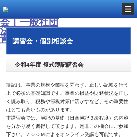
メ
ニ
ュ
ー
講習会・個別相談会
を
開
く
令和4年度 複式簿記講習会
簿記は、事業の規模や業種を問わず、正しい記帳を行う
上で必須の基礎知識です。事業の損益や財務状況を正し
く読み取り、税務や節税対策に活かすなど、その重要性
はとても高いものがあります。
本講習会では、簿記の基礎（日商簿記３級程度）の内容
を分かり易く習得して頂きます。是非この機会にご参加
下さい。ＺＯＯＭによるオンライン受講も可能です。