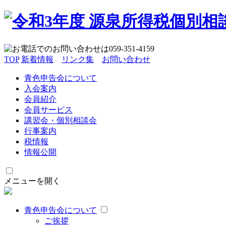
TOP
新着情報
リンク集
お問い合わせ
青色申告会について
入会案内
会員紹介
会員サービス
講習会・個別相談会
行事案内
税情報
情報公開
メニューを開く
青色申告会について
ご挨拶