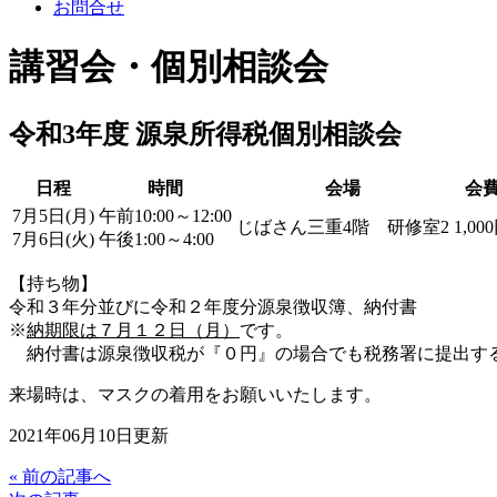
お問合せ
講習会・個別相談会
令和3年度 源泉所得税個別相談会
日程
時間
会場
会
7月5日(月)
午前10:00～12:00
じばさん三重4階 研修室2
1,00
7月6日(火)
午後1:00～4:00
【持ち物】
令和３年分並びに令和２年度分源泉徴収簿、納付書
※
納期限は７月１２日（月）
です。
納付書は源泉徴収税が『０円』の場合でも税務署に提出す
来場時は、マスクの着用をお願いいたします。
2021年06月10日更新
« 前の記事へ