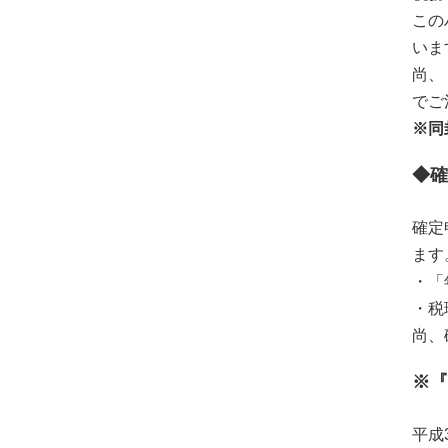
この
いま
尚、
でご
※同
◆確
確定
ます
・「
・税
尚、
※『
平成