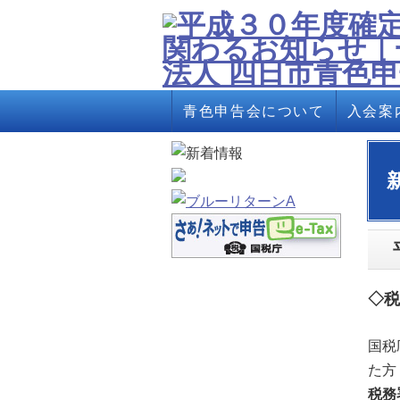
青色申告会について
入会案
◇税
国税
た方
税務