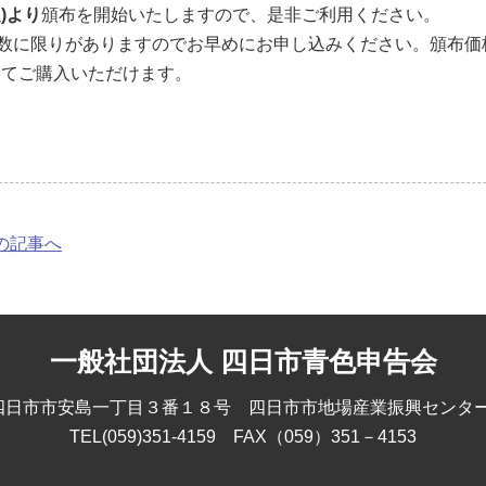
定)より
頒布を開始いたしますので、是非ご利用ください。
数に限りがありますのでお早めにお申し込みください。頒布価格7
にてご購入いただけます。
前の記事へ
一般社団法人 四日市青色申告会
75 四日市市安島一丁目３番１８号 四日市市地場産業振興センタ
TEL(059)351-4159 FAX（059）351－4153