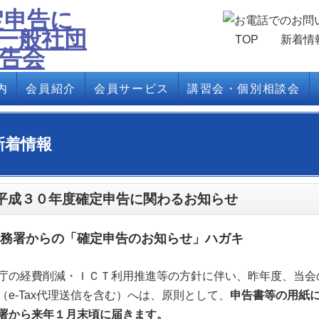
TOP
新着情
内
会員紹介
会員サービス
講習会・個別相談会
新着情報
平成３０年度確定申告に関わるお知らせ
務署からの「確定申告のお知らせ」ハガキ
庁の経費削減・ＩＣＴ利用推進等の方針に伴い、昨年度、当会
（e-Tax代理送信を含む）へは、原則として、
申告書等の用紙
署から来年１月末頃に届きます。