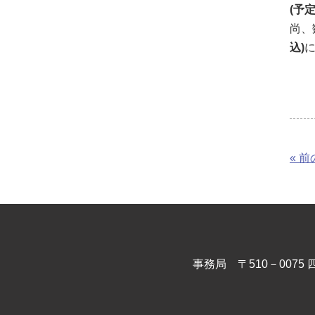
(予
尚、
込)
« 
事務局 〒510－00