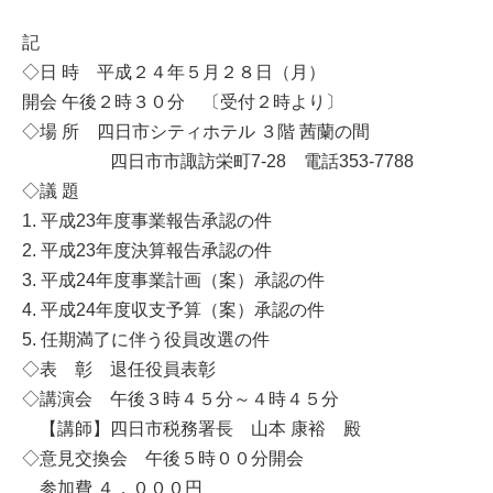
記
◇日 時 平成２４年５月２８日（月）
開会 午後２時３０分 〔受付２時より〕
◇場 所 四日市シティホテル ３階 茜蘭の間
四日市市諏訪栄町7-28 電話353-7788
◇議 題
1. 平成23年度事業報告承認の件
2. 平成23年度決算報告承認の件
3. 平成24年度事業計画（案）承認の件
4. 平成24年度収支予算（案）承認の件
5. 任期満了に伴う役員改選の件
◇表 彰 退任役員表彰
◇講演会 午後３時４５分～４時４５分
【講師】四日市税務署長 山本 康裕 殿
◇意見交換会 午後５時００分開会
参加費 ４，０００円