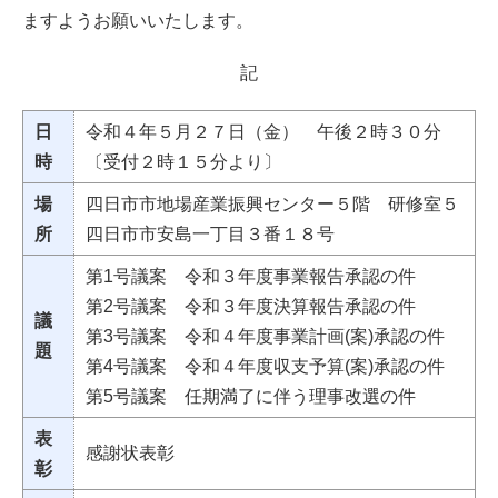
ますようお願いいたします。
記
日
令和４年５月２７日（金） 午後２時３０分
時
〔受付２時１５分より〕
場
四日市市地場産業振興センター５階 研修室５
所
四日市市安島一丁目３番１８号
第1号議案 令和３年度事業報告承認の件
第2号議案 令和３年度決算報告承認の件
議
第3号議案 令和４年度事業計画(案)承認の件
題
第4号議案 令和４年度収支予算(案)承認の件
第5号議案 任期満了に伴う理事改選の件
表
感謝状表彰
彰