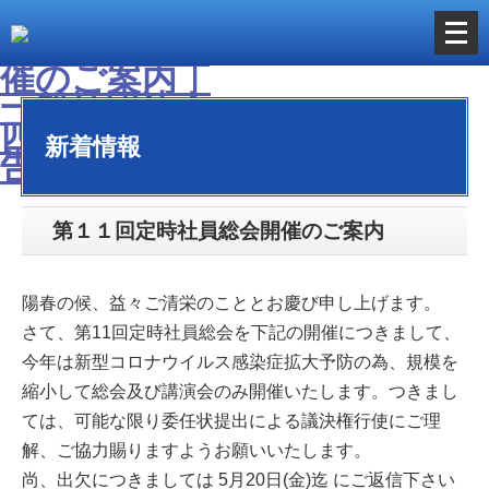
メ
ニ
ュ
ー
新着情報
を
開
く
第１１回定時社員総会開催のご案内
陽春の候、益々ご清栄のこととお慶び申し上げます。
さて、第11回定時社員総会を下記の開催につきまして、
今年は新型コロナウイルス感染症拡大予防の為、規模を
縮小して総会及び講演会のみ開催いたします。つきまし
ては、可能な限り委任状提出による議決権行使にご理
解、ご協力賜りますようお願いいたします。
尚、出欠につきましては 5月20日(金)迄 にご返信下さい