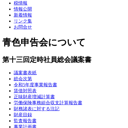
税情報
情報公開
新着情報
リンク集
お問合せ
青色申告会について
第十三回定時社員総会議案書
議案書表紙
総会次第
令和5年度事業報告書
賃借対照表
正味財産増減計算書
労働保険事務組合収支計算報告書
財務諸表に対する注記
財産目録
監査報告書
事業計画書